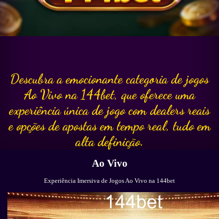
Descubra a emocionante categoria de jogos
Ao Vivo na 144bet, que oferece uma
experiência única de jogo com dealers reais
e opções de apostas em tempo real, tudo em
alta definição.
Ao Vivo
Experiência Imersiva de Jogos Ao Vivo na 144bet